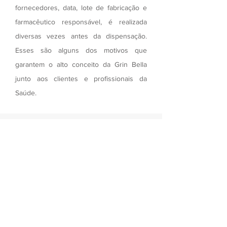
fornecedores, data, lote de fabricação e
farmacêutico responsável, é realizada
diversas vezes antes da dispensação.
Esses são alguns dos motivos que
garantem o alto conceito da Grin Bella
junto aos clientes e profissionais da
Saúde.
Farmácia licenciada pelo
Ministério da Agricultura
e Pecuária
Todo estabelecimento que manipula
produtos de uso veterinário deve estar
registrado no Ministério da Agricultura,
Pecuária e Abastecimento (MAPA) para fins