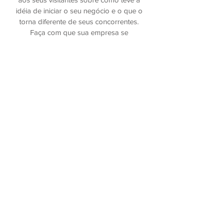
idéia de iniciar o seu negócio e o que o
torna diferente de seus concorrentes.
Faça com que sua empresa se
destaque e mostre quem você é. Dica:
Adicione a sua própria imagem
clicando duas vezes sobre a imagem e
clicando em Trocar Imagem.
Agende já >>
(24) 3354-4612
|
(24) 99208-6131
Rua Sebastião José Rodrigues, 227
Campos Elíseos - Resende - RJ